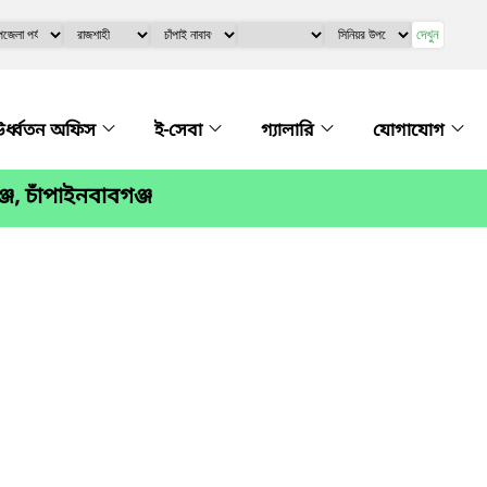
দেখুন
র্ধ্বতন অফিস
ই-সেবা
গ্যালারি
যোগাযোগ
জ, চাঁপাইনবাবগঞ্জ