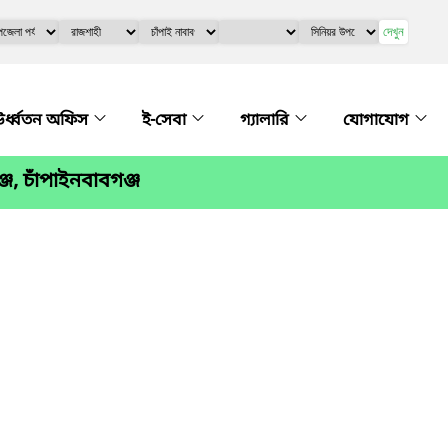
দেখুন
র্ধ্বতন অফিস
ই-সেবা
গ্যালারি
যোগাযোগ
জ, চাঁপাইনবাবগঞ্জ