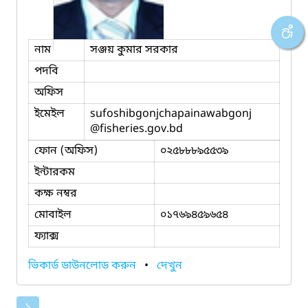
নাম
সঞ্জয় কুমার সরকার
পদবি
অফিস
ইমেইল
sufoshibgonjchapainawabgonj
@fisheries.gov.bd
ফোন (অফিস)
০২৫৮৮৮৯৫৫৩৯
ইন্টারকম
কক্ষ নম্বর
মোবাইল
০১৭৬৯৪৫৯৬৫৪
ফ্যাক্স
ভিকার্ড ডাউনলোড করুন
•
দেখুন
১