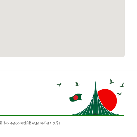
 সেবা
৮
়তা লাইন
০৯
র্মচারী কল্যাণ বোর্ড হটলাইন
০৮৮৮৮৮৮৮
নিয়ন্ত্রণ হটলাইন
১৩
চিত করতে সংশ্লিষ্ট দপ্তর সর্বদা সচেষ্ট।
যন্তরীণ নৌ-পরিবহন হটলাইন