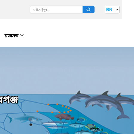
BN
মতামত
বগঞ্জ