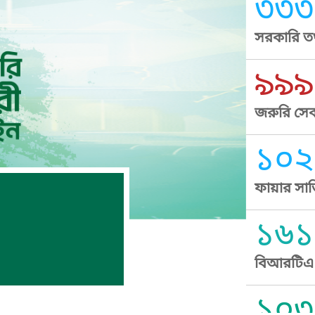
৩৩৩
সরকারি তথ
৯৯৯
জরুরি সেব
১০২
ফায়ার সার
১৬১
বিআরটিএ স
১০৩