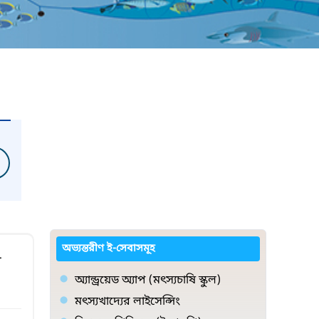
অভ্যন্তরীণ ই-সেবাসমূহ
স
অ্যান্ড্রয়েড অ্যাপ (মৎস্যচাষি স্কুল)
মৎস্যখাদ্যের লাইসেন্সিং