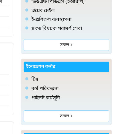
ডিওএফ পিডিএস (ইআরপি)
ৎস
ওয়েব মেইল
ই-প্রশিক্ষণ ব্যবস্থাপনা
মৎস্য বিষয়ক পরামর্শ সেবা
সকল
ইনোভেশন কর্নার
টিম
কর্ম পরিকল্পনা
পাইলট কর্মসূচী
সকল