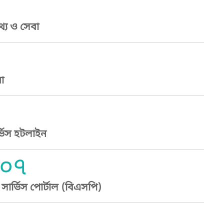
্য ও সেবা
া
্ভিস হটলাইন
০৭
ার্ভিস পোর্টাল (বিএসপি)