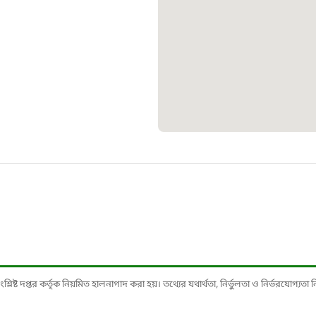
স্মার্ট ভূমি
১০৯
শিশু সহায
১৬১
বাংলাদেশ ক
০১৯
মাদকদ্রব্য 
১৬১
ষ্ট দপ্তর কর্তৃক নিয়মিত হালনাগাদ করা হয়। তথ্যের যথার্থতা, নির্ভুলতা ও নির্ভরযোগ্যতা নিশ্
জরুরী অভ্