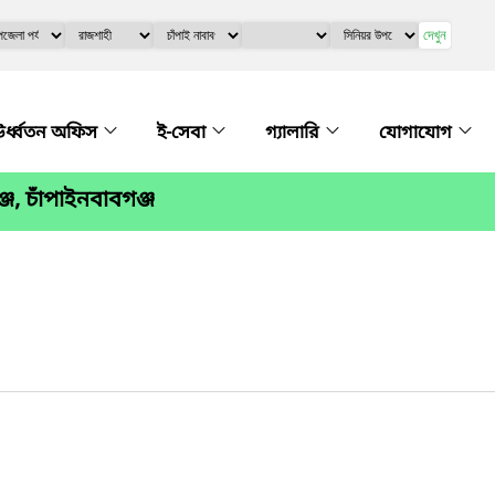
দেখুন
র্ধ্বতন অফিস
ই-সেবা
গ্যালারি
যোগাযোগ
জ, চাঁপাইনবাবগঞ্জ