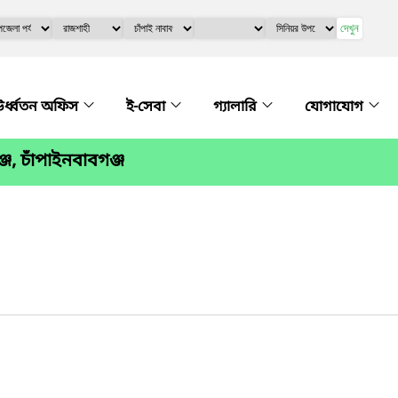
দেখুন
র্ধ্বতন অফিস
ই-সেবা
গ্যালারি
যোগাযোগ
জ, চাঁপাইনবাবগঞ্জ