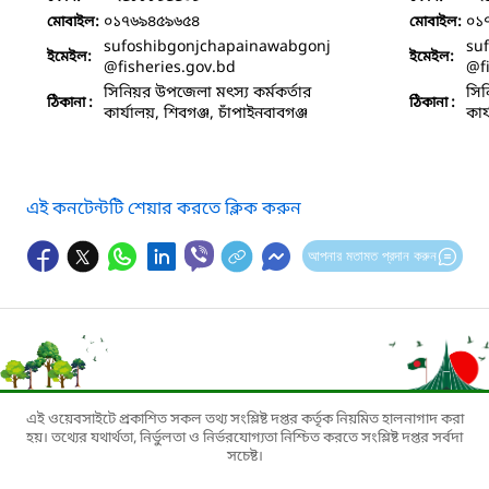
০১৭৬৯৪৫৯৬৫৪
০১
মোবাইল:
মোবাইল:
sufoshibgonjchapainawabgonj
su
ইমেইল:
ইমেইল:
@fisheries.gov.bd
@f
সিনিয়র উপজেলা মৎস্য কর্মকর্তার
সিন
ঠিকানা :
ঠিকানা :
কার্যালয়, শিবগঞ্জ, চাঁপাইনবাবগঞ্জ
কার
এই কনটেন্টটি শেয়ার করতে ক্লিক করুন
আপনার মতামত প্রদান করুন
এই ওয়েবসাইটে প্রকাশিত সকল তথ্য সংশ্লিষ্ট দপ্তর কর্তৃক নিয়মিত হালনাগাদ করা
হয়। তথ্যের যথার্থতা, নির্ভুলতা ও নির্ভরযোগ্যতা নিশ্চিত করতে সংশ্লিষ্ট দপ্তর সর্বদা
সচেষ্ট।