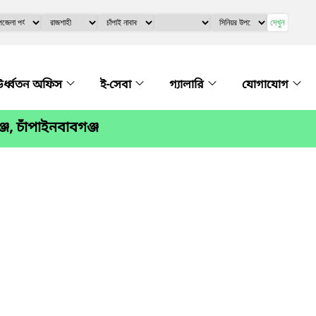
দেখুন
র্ধ্বতন অফিস
ই-সেবা
গ্যালারি
যোগাযোগ
জ, চাঁপাইনবাবগঞ্জ