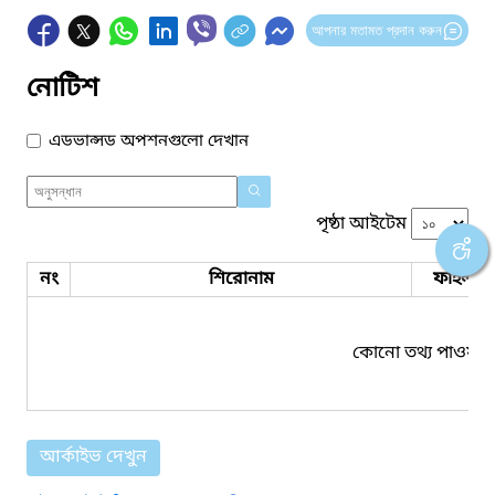
আপনার মতামত প্রদান করুন
নোটিশ
এডভান্সড অপশনগুলো দেখান
পৃষ্ঠা আইটেম
নং
শিরোনাম
ফাইল সম
কোনো তথ্য পাওয়া য
আর্কাইভ দেখুন